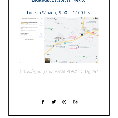
Lunes a Sábado, 9:00 – 17:00 hrs.
https://goo.gl/maps/A6FPt9sXfDEDgFAi7