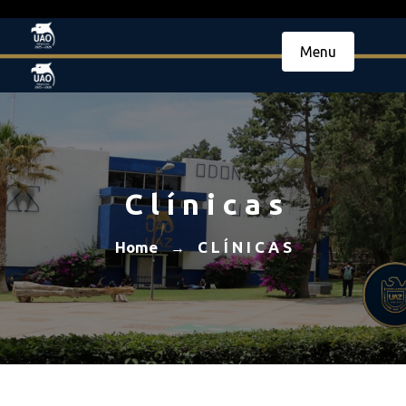
Menu
C l í n i c a s
Home
C L Í N I C A S
→